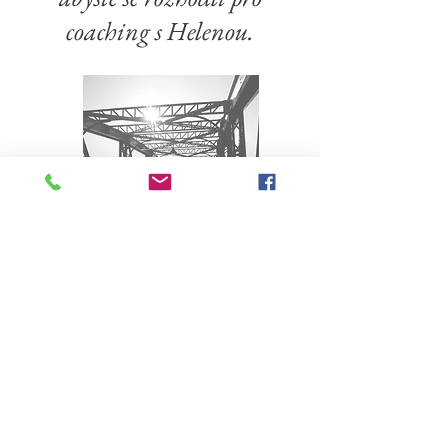
coaching s Helenou.
Změna
Koučovací programy
Změna je dlouhodobý proces, ke
kterému potřebujeme energii,
motivaci, sebepoznání a hlavně