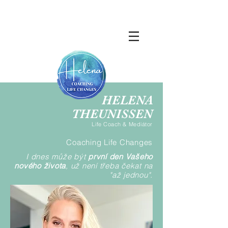
HELENA
THEUNISSEN
Life Coach & Mediátor
Coaching Life Changes
I dnes může být
první den Vašeho
nového života
, už není třeba čekat na
"
až jednou".