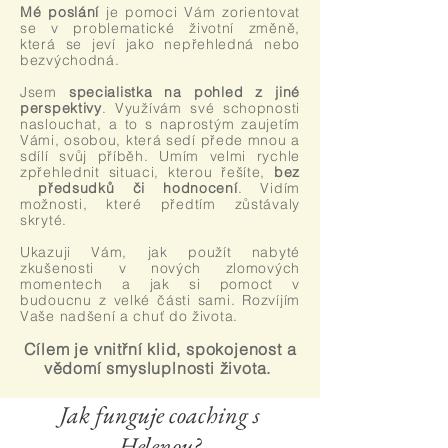
Mé poslání
je pomoci Vám zorientovat
se v problematické životní změně,
která se jeví jako nepřehledná nebo
bezvýchodná.
Jsem
specialistka na pohled z jiné
perspektivy
. Využívám své schopnosti
naslouchat, a to s naprostým zaujetím
Vámi, osobou, která sedí přede mnou a
sdílí svůj příběh. Umím velmi rychle
zpřehlednit situaci, kterou řešíte,
bez
předsudků či hodnocení
. Vidím
možnosti, které předtím zůstávaly
skryté.
Ukazuji Vám, jak použít nabyté
zkušenosti v nových zlomových
momentech a jak si pomoct v
budoucnu z velké části sami. Rozvíjím
Vaše nadšení a chuť do života.
Cílem je vnitřní klid, spokojenost a
vědomí smysluplnosti života.
Jak funguje coaching s
Helenou?