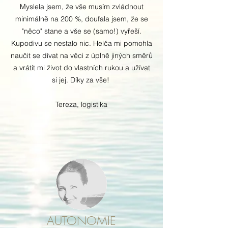
Myslela jsem, že vše musím zvládnout
minimálně na 200 %, doufala jsem, že se
"něco" stane a vše se (samo!) vyřeší.
Kupodivu se nestalo nic. Helča mi pomohla
naučit se dívat na věci z úplně jiných směrů
a vrátit mi život do vlastních rukou a užívat
si jej. Díky za vše!
Tereza, logistika
AUTONOMIE