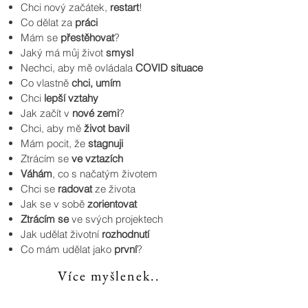
Chci nový začátek,
restart
!
Co dělat za
práci
Mám se
přestěhovat
?
Jaký má můj život
smysl
Nechci, aby mě ovládala
COVID situace
Co vlastně
chci, umím
Chci
lepší vztahy
Jak začít v
nové zemi
?
Chci, aby mě
život bavil
Mám pocit, že
stagnuji
Ztrácím se
ve vztazích
Váhám
, co s načatým životem
Chci se
radovat
ze života
Jak se v sobě
zorientovat
Z
trácím se
ve svých projektech
Jak udělat životní
rozhodnutí
Co mám udělat jako
první
?
Více myšlenek..