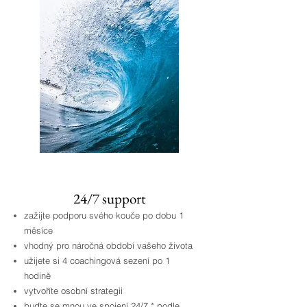
24/7 support
zažijte podporu svého kouče po dobu 1
měsíce
vhodný pro náročná období vašeho života
užijete si 4 coachingová sezení po 1
hodině
vytvoříte osobní strategii
buďte se mnou ve spojení 24/7 * podle