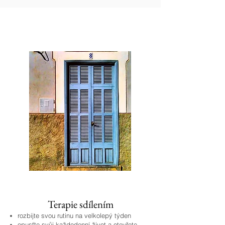
MALLORCA ESCAPE
Terapie sdílením
rozbijte svou rutinu na velkolepý týden
opusťte svůj každodenní život a otevřete