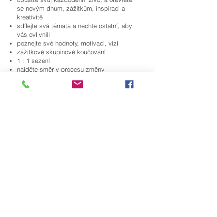
se novým dnům, zážitkům, inspiraci a
kreativitě
sdílejte svá témata a nechte ostatní, aby
vás ovlivnili
poznejte své hodnoty, motivaci, vizi
zážitkové skupinové koučování
1 : 1 sezení
najděte směr v procesu změny
čeká na vás radost ze života, úleva od
pochybností, vědomí sebeúcty, ..
Kde? Na MALLORCE
Více v
ZDE
WORKSHOP