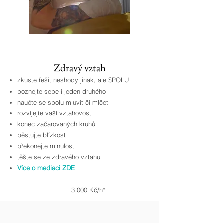
Zdravý vztah
zkuste řešit neshody jinak, ale SPOLU
poznejte sebe i jeden druhého
naučte se spolu mluvit či mlčet
rozvíjejte vaši vztahovost
konec začarovaných kruhů
pěstujte blízkost
překonejte minulost
těšte se ze zdravého vztahu
Více o mediaci
ZDE
3 000 Kč/h*